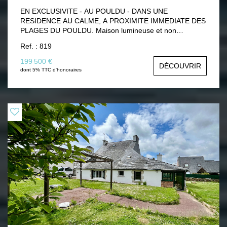
EN EXCLUSIVITE - AU POULDU - DANS UNE
RESIDENCE AU CALME, A PROXIMITE IMMEDIATE DES
PLAGES DU POULDU. Maison lumineuse et non
mitoyenne. Elle comprend au rez-de-chaussée : cuisine
Ref. : 819
aménagée et équipée ouverte sur le salon-séjour, salle
d'eau avec wc . A l'étage: dégagement, un espace nuit et
199 500 €
DÉCOUVRIR
une chambre. Terrain attenant avec terrasse. Place de
dont 5% TTC d'honoraires
parking privative à proximité. A VISITER!