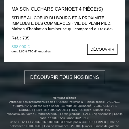
MAISON CLOHARS CARNOET 4 PIÈCE(S)
SITUEE AU COEUR DU BOURG ET A PROXIMITE
IMMEDIATE DES COMMERCES - VIE DE PLAIN PIED.
Maison d'habitation lumineuse qui comprend au rez-de-
chaussée: entrée, couloir, salon-séjour, dégagement,
Ref. : 735
cuisine (aménagée et équipée) avec espace dinatoire,
véranda, chambre, salle d'eau, wc. Au 1er étage:
368 000 €
DÉCOUVRIR
dégagement, deux chambres , salle d'eau avec wc. Au
dont 3.66% TTC d'honoraires
2ème étage : grenier. Garage avec espace buanderie et
grenier attenant. Le tout sur un terrain clos de 1150 m²
environ avec un deuxième garage non attenant. Photos
avec une simulation des travaux concernant la cuisine et
DÉCOUVRIR TOUS NOS BIENS
le salon. VISITER!
Mentions légales
Affichage des informations légales : Agence Patrimonia | Raison sociale : AGENCE
PATRIMONIA | Adresse siège social : 14 route de Quimperlé - 29360 CLOHARS
CARNOET | Siret : 81520580200011 | RCS : Quimper | Numero TVA
Intracommunautaire : FR68815205802 | Forme juridique : SARL unipersonnelle | Capital
social : 5 000 | Assurance RCP : NC |
Carte T : N° CPI 290320160000003083 délivré par la CCI DE QUIMPER | Date de
délivrance : 0000-00-00 | Lieu de délivrance : 29000 Quimper | Caisse de garantie