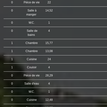
0
Pièce de vie
22
0
Salle à
14,52
manger
0
W.C.
1
0
Salle de
4
bains
1
Chambre
15,77
1
Chambre
13,08
1
Cuisine
24
1
Couloir
4
0
Pièce de vie
28,29
0
Salle d'eau
4
0
W.C.
1
0
Cuisine
12,48