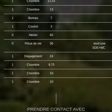
1
Chambre
13,55
1
Chambre
13
1
Bureau
7
1
Couloir
3
0
Atelier
60
0
Pièce de vie
30
dont une
SDE+WC
1
Dégagement
24
1
Chambre
9,75
1
Chambre
10
1
Chambre
10
PRENDRE CONTACT AVEC