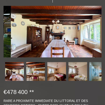
€478 400
**
RARE A PROXIMITE IMMEDIATE DU LITTORAL ET DES