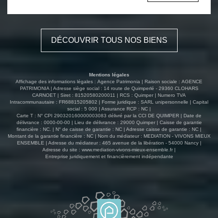
3 chambres, salle de bains avec WC, grenier. Sous-sol
complet. A réhabiliter : - Une ancienne cidrerie (58m²) en
pierre avec grenier. - Une magnifique maison de
caractère (138m²) avec ses 3 greniers et pièces
DÉCOUVRIR TOUS NOS BIENS
attenantes . - Un bâtiment de 135m² (ancienne étable)
avec hangar attenant de 192m² . Le tout sur 93 700m²
environ de terrain . Offrant de nombreuses possibilités
d'aménagement, cette propriété conviendra aussi bien
Mentions légales
pour un projet d'habitation ou de gites. Il est possible de
Affichage des informations légales : Agence Patrimonia | Raison sociale : AGENCE
créer un lieu de vie unique. A VISITER!
PATRIMONIA | Adresse siège social : 14 route de Quimperlé - 29360 CLOHARS
CARNOET | Siret : 81520580200011 | RCS : Quimper | Numero TVA
Intracommunautaire : FR68815205802 | Forme juridique : SARL unipersonnelle | Capital
social : 5 000 | Assurance RCP : NC |
Carte T : N° CPI 290320160000003083 délivré par la CCI DE QUIMPER | Date de
délivrance : 0000-00-00 | Lieu de délivrance : 29000 Quimper | Caisse de garantie
financière : NC. | N° de caisse de garantie : NC | Adresse caisse de garantie : NC |
Montant de la garantie financière : NC | Nom du médiateur : MEDIATION - VIVONS MIEUX
ENSEMBLE | Adresse du médiateur : 465 avenue de la libération - 54000 Nancy |
Adresse du site :
www.mediation-vivons-mieux-ensemble.fr
|
Entreprise juridiquement et financièrement indépendante