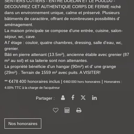
SENTIERS COTIERS - ENTRE DOELAN ET LE POULDU -
DECOUVREZ CET AUTHENTIQUE CORPS DE FERME niché
dans un environnement unique, calme et préservé. Plusieurs
bâtiments de caractère, offrant de nombreuses possibilités d'
aménagement.
La maison principale se compose d'une entrée, cuisine, salon-
séjour, wc, cave.
A l' étage : couloir, quatre chambres, dressing, salle d'eau, wc,
grenier.
Bâti en pierre attenant (13.5m²), ancienne étable avec grenier (87
m² au sol) et sa laiterie sont non attenantes.
La propriété bénéficie d'un hangar (90m²) et d' une grange
(29m²) . Terrain de 1559 m² avec puits. A VISITER!
** €478 400
honoraires inclus
|
|
€460 000
hors honoraires
Honoraires :
4.00% TTC à la charge de l'acquéreur
Partager :
Nos honoraires