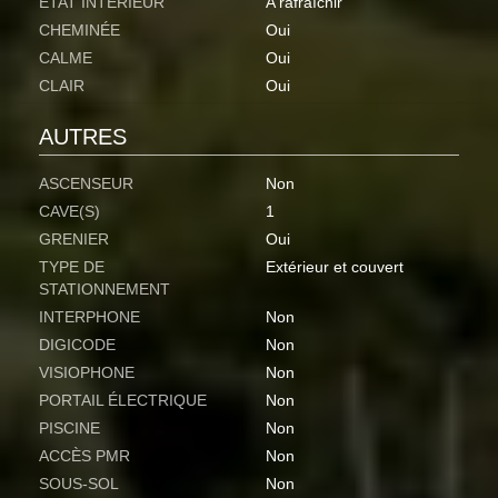
ETAT INTÉRIEUR
A rafraîchir
CHEMINÉE
Oui
CALME
Oui
CLAIR
Oui
AUTRES
ASCENSEUR
Non
CAVE(S)
1
GRENIER
Oui
TYPE DE
Extérieur et couvert
STATIONNEMENT
INTERPHONE
Non
DIGICODE
Non
VISIOPHONE
Non
PORTAIL ÉLECTRIQUE
Non
PISCINE
Non
ACCÈS PMR
Non
SOUS-SOL
Non