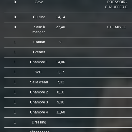
0
Cave
PRESSOIR /
CHAUFFERIE
0
Cuisine
14,14
0
Salle à
27,40
CHEMINEE
manger
1
Couloir
9
1
Grenier
1
Chambre 1
14,06
1
W.C.
1,17
1
Salle d'eau
7,32
1
Chambre 2
8,10
1
Chambre 3
9,30
1
Chambre 4
11,60
1
Dressing