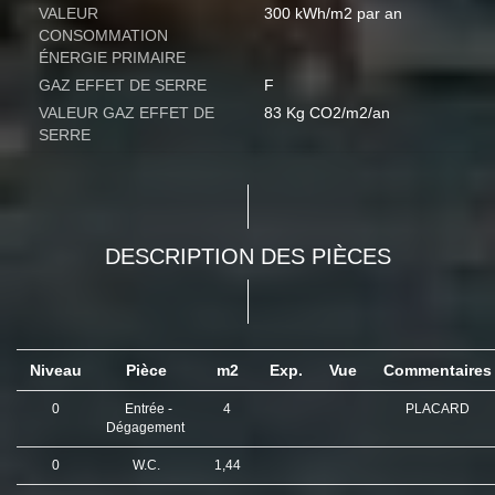
VALEUR
300 kWh/m2 par an
CONSOMMATION
ÉNERGIE PRIMAIRE
GAZ EFFET DE SERRE
F
VALEUR GAZ EFFET DE
83 Kg CO2/m2/an
SERRE
DESCRIPTION DES PIÈCES
Niveau
Pièce
m2
Exp.
Vue
Commentaire
0
Entrée -
4
PLACARD
Dégagement
0
W.C.
1,44