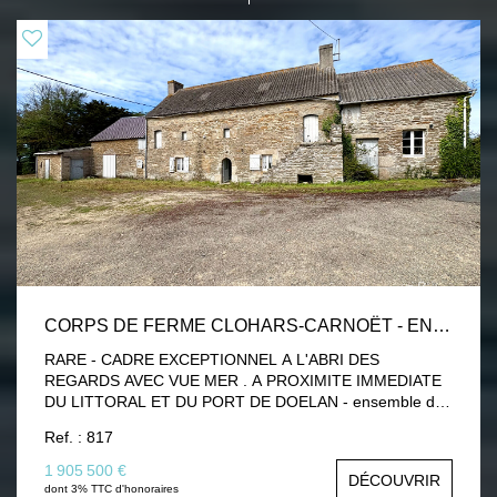
CORPS DE FERME CLOHARS-CARNOËT - ENSEMBLE DE BÂTIMENTS.
RARE - CADRE EXCEPTIONNEL A L'ABRI DES
REGARDS AVEC VUE MER . A PROXIMITE IMMEDIATE
DU LITTORAL ET DU PORT DE DOELAN - ensemble de
bâtiments en pierre au cachet incomparable. - Une
Ref. : 817
maison principale à moderniser disposant d'une entrée
avec couloir de dégagement, cuisine, salon-séjour salle à
1 905 500 €
DÉCOUVRIR
manger, wc, chambre et salle de bains. A l' étage : palier,
dont 3% TTC d'honoraires