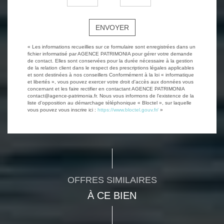
ENVOYER
« Les informations recueillies sur ce formulaire sont enregistrées dans un
fichier informatisé par AGENCE PATRIMONIA pour gérer votre demande
de contact. Elles sont conservées pour la durée nécessaire à la gestion
de la relation client dans le respect des prescriptions légales applicables
et sont destinées à nos conseillers Conformément à la loi « informatique
et libertés », vous pouvez exercer votre droit d'accès aux données vous
concernant et les faire rectifier en contactant AGENCE PATRIMONIA
contact@agence-patrimonia.fr. Nous vous informons de l'existence de la
liste d'opposition au démarchage téléphonique « Bloctel », sur laquelle
vous pouvez vous inscrire ici :
https://www.bloctel.gouv.fr/
»
OFFRES SIMILAIRES
À CE BIEN