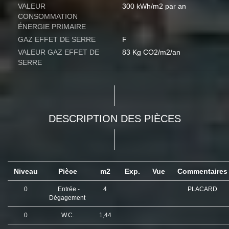
VALEUR
300 kWh/m2 par an
CONSOMMATION
ÉNERGIE PRIMAIRE
GAZ EFFET DE SERRE
F
VALEUR GAZ EFFET DE
83 Kg CO2/m2/an
SERRE
DESCRIPTION DES PIÈCES
Niveau
Pièce
m2
Exp.
Vue
Commentaire
0
Entrée -
4
PLACARD
Dégagement
0
W.C.
1,44