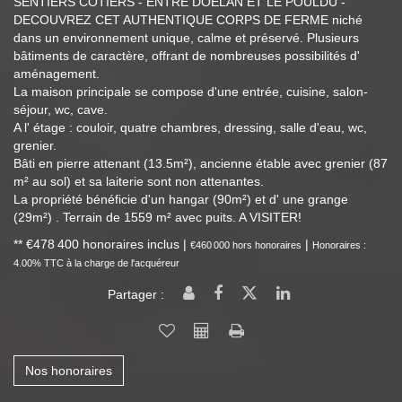
SENTIERS COTIERS - ENTRE DOELAN ET LE POULDU -
DECOUVREZ CET AUTHENTIQUE CORPS DE FERME niché
dans un environnement unique, calme et préservé. Plusieurs
bâtiments de caractère, offrant de nombreuses possibilités d'
aménagement.
La maison principale se compose d'une entrée, cuisine, salon-
séjour, wc, cave.
A l' étage : couloir, quatre chambres, dressing, salle d'eau, wc,
grenier.
Bâti en pierre attenant (13.5m²), ancienne étable avec grenier (87
m² au sol) et sa laiterie sont non attenantes.
La propriété bénéficie d'un hangar (90m²) et d' une grange
(29m²) . Terrain de 1559 m² avec puits. A VISITER!
** €478 400
honoraires inclus
|
|
€460 000
hors honoraires
Honoraires :
4.00% TTC à la charge de l'acquéreur
Partager :
Nos honoraires