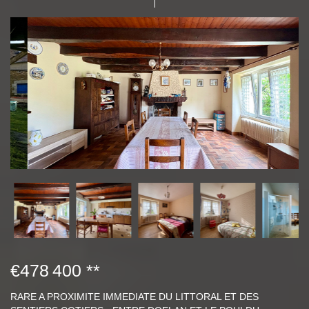
€478 400
**
RARE A PROXIMITE IMMEDIATE DU LITTORAL ET DES