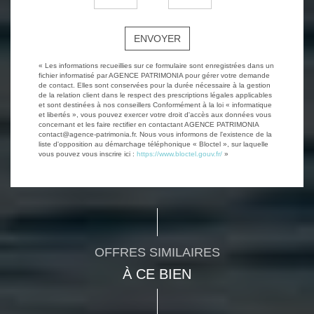
ENVOYER
« Les informations recueillies sur ce formulaire sont enregistrées dans un
fichier informatisé par AGENCE PATRIMONIA pour gérer votre demande
de contact. Elles sont conservées pour la durée nécessaire à la gestion
de la relation client dans le respect des prescriptions légales applicables
et sont destinées à nos conseillers Conformément à la loi « informatique
et libertés », vous pouvez exercer votre droit d'accès aux données vous
concernant et les faire rectifier en contactant AGENCE PATRIMONIA
contact@agence-patrimonia.fr. Nous vous informons de l'existence de la
liste d'opposition au démarchage téléphonique « Bloctel », sur laquelle
vous pouvez vous inscrire ici :
https://www.bloctel.gouv.fr/
»
OFFRES SIMILAIRES
À CE BIEN