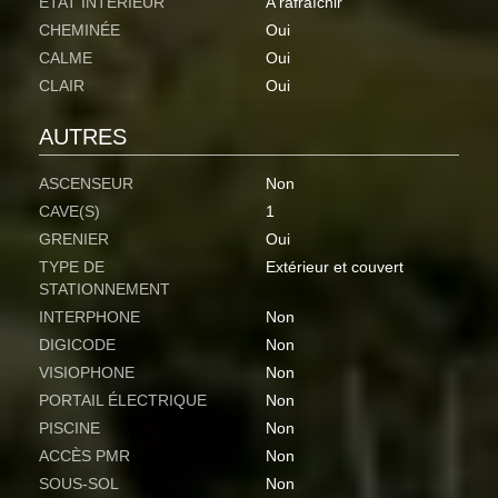
ETAT INTÉRIEUR
A rafraîchir
CHEMINÉE
Oui
CALME
Oui
CLAIR
Oui
AUTRES
ASCENSEUR
Non
CAVE(S)
1
GRENIER
Oui
TYPE DE
Extérieur et couvert
STATIONNEMENT
INTERPHONE
Non
DIGICODE
Non
VISIOPHONE
Non
PORTAIL ÉLECTRIQUE
Non
PISCINE
Non
ACCÈS PMR
Non
SOUS-SOL
Non