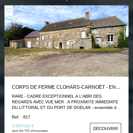
CORPS DE FERME CLOHARS-CARNOËT - ENSEMBLE DE BÂTIMENTS.
RARE - CADRE EXCEPTIONNEL A L'ABRI DES
REGARDS AVEC VUE MER . A PROXIMITE IMMEDIATE
DU LITTORAL ET DU PORT DE DOELAN - ensemble de
bâtiments en pierre au cachet incomparable. - Une
Ref. : 817
maison principale à moderniser disposant d'une entrée
avec couloir de dégagement, cuisine, salon-séjour salle à
1 905 500 €
DÉCOUVRIR
manger, wc, chambre et salle de bains. A l' étage : palier,
dont 3% TTC d'honoraires