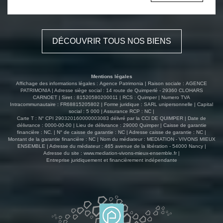
3 chambres, salle de bains avec WC, grenier. Sous-sol
complet. A réhabiliter : - Une ancienne cidrerie (58m²) en
pierre avec grenier. - Une magnifique maison de
caractère (138m²) avec ses 3 greniers et pièces
DÉCOUVRIR TOUS NOS BIENS
attenantes . - Un bâtiment de 135m² (ancienne étable)
avec hangar attenant de 192m² . Le tout sur 93 700m²
environ de terrain . Offrant de nombreuses possibilités
d'aménagement, cette propriété conviendra aussi bien
Mentions légales
pour un projet d'habitation ou de gites. Il est possible de
Affichage des informations légales : Agence Patrimonia | Raison sociale : AGENCE
créer un lieu de vie unique. A VISITER!
PATRIMONIA | Adresse siège social : 14 route de Quimperlé - 29360 CLOHARS
CARNOET | Siret : 81520580200011 | RCS : Quimper | Numero TVA
Intracommunautaire : FR68815205802 | Forme juridique : SARL unipersonnelle | Capital
social : 5 000 | Assurance RCP : NC |
Carte T : N° CPI 290320160000003083 délivré par la CCI DE QUIMPER | Date de
délivrance : 0000-00-00 | Lieu de délivrance : 29000 Quimper | Caisse de garantie
financière : NC. | N° de caisse de garantie : NC | Adresse caisse de garantie : NC |
Montant de la garantie financière : NC | Nom du médiateur : MEDIATION - VIVONS MIEUX
ENSEMBLE | Adresse du médiateur : 465 avenue de la libération - 54000 Nancy |
Adresse du site :
www.mediation-vivons-mieux-ensemble.fr
|
Entreprise juridiquement et financièrement indépendante