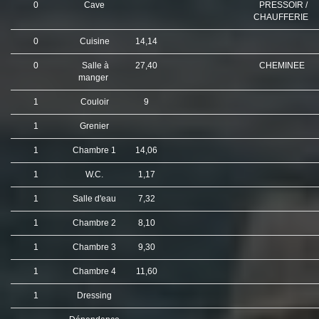
0
Cave
PRESSOIR /
CHAUFFERIE
0
Cuisine
14,14
0
Salle à
27,40
CHEMINEE
manger
1
Couloir
9
1
Grenier
1
Chambre 1
14,06
1
W.C.
1,17
1
Salle d'eau
7,32
1
Chambre 2
8,10
1
Chambre 3
9,30
1
Chambre 4
11,60
1
Dressing