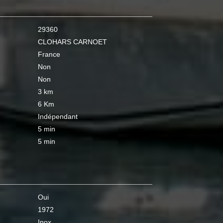
29360
CLOHARS CARNOET
France
Non
Non
3 km
6 Km
Indépendant
5 min
5 min
Oui
1972
Inox