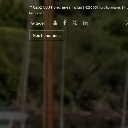
** €262 500
honoraires inclus
|
|
€250 000
hors honoraires
Ho
l'acquéreur
Partager :
Nos honoraires