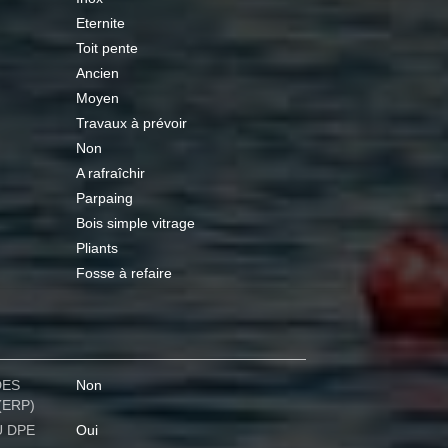
Eternite
Toit pente
Ancien
Moyen
Travaux à prévoir
Non
A rafraîchir
Parpaing
Bois simple vitrage
Pliants
Fosse à refaire
DES
Non
(ERP)
U DPE
Oui