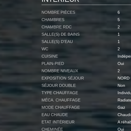
NOMBRE PIÈCES
6
CHAMBRES
5
CHAMBRE RDC
2
SALLE(S) DE BAINS
1
SALLE(S) D'EAU
1
WC
2
CUISINE
Indépe
PLAIN-PIED
Oui
NOMBRE NIVEAUX
2
EXPOSITION SÉJOUR
NORD
SÉJOUR DOUBLE
Non
TYPE CHAUFFAGE
Individ
MÉCA. CHAUFFAGE
Radiat
MODE CHAUFFAGE
Gaz
EAU CHAUDE
Chaudi
ETAT INTÉRIEUR
A réhab
CHEMINÉE
Oui