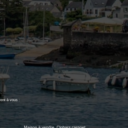
E
ent à vous :
Maison à vendre, Clohars carnoet