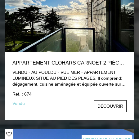
APPARTEMENT CLOHARS CARNOET 2 PIÈCE(S) 38 M2
VENDU - AU POULDU - VUE MER - APPARTEMENT
LUMINEUX SITUE AU PIED DES PLAGES. Il comprend:
dégagement, cuisine aménagée et équipée ouverte sur le
salon-séjour avec une véritable vue mer et accès au
Ref. : 674
balcon, chambre avec placard, salle d'eau avec wc,
cellier. A VISITER!
Vendu
DÉCOUVRIR