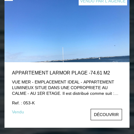
VENDU PAR L'AGENCE
APPARTEMENT LARMOR PLAGE -74.61 M2
VUE MER - EMPLACEMENT IDEAL - APPARTEMENT
LUMINEUX SITUE DANS UNE COPROPRIETE AU
CALME - AU 1ER ETAGE. Il est distribué comme suit :
entrée avec placard, débarras, dégagement, wc, salon,
Ref. : 053-K
séjour (avec accès au balcon), cuisine, dégagement avec
placard, chambre (accès au balcon), salle de bains, wc.
Vendu
DÉCOUVRIR
Deux balcons d'environ 6 m² chacun et place de parking
privative. A VISITER!