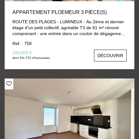
APPARTEMENT PLOEMEUR 3 PIÈCE(S)
ROUTE DES PLAGES - LUMINEUX - Au 2ème et dernier
étage d'un petit collectif, agréable T3 de 61 m² rénové
comprenant : une entrée dans un couloir de dégagement,
WC, 2 chambres dont une avec placard, SDE et pièce
Ref. : 758
principale avec cuisine ouverte aménagée et équipée. A
découvrir rapidement!
189 000 €
DÉCOUVRIR
dont 5% TTC d'honoraires