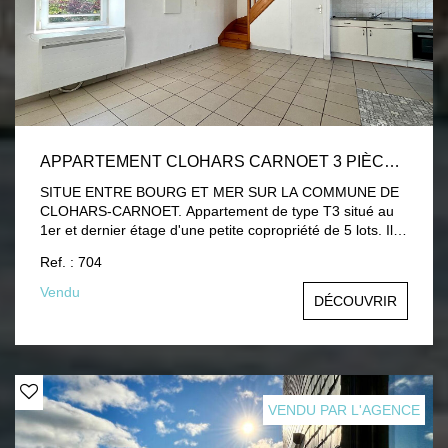
APPARTEMENT CLOHARS CARNOET 3 PIÈCE(S) 51.90 M2
SITUE ENTRE BOURG ET MER SUR LA COMMUNE DE
CLOHARS-CARNOET. Appartement de type T3 situé au
1er et dernier étage d'une petite copropriété de 5 lots. Il
est lumineux et a été rénové en 2019. Il comprend:
Ref. : 704
entrée, salon-séjour ouvert sur l'espace cuisine, wc. A l'
étage : couloir avce placard, deux chambres, salle d'eau.
Vendu
DÉCOUVRIR
GARAGE FERME et place de parking. A VISITER!
VENDU PAR L'AGENCE