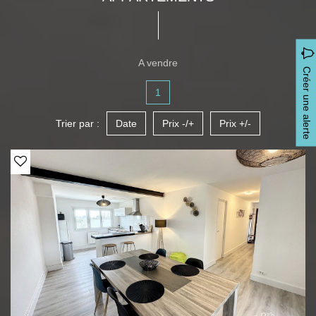
A vendre
Créer une alerte
1
Trier par :
Date
Prix -/+
Prix +/-