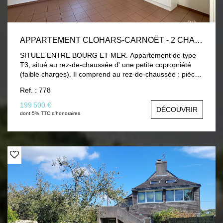
APPARTEMENT CLOHARS-CARNOËT - 2 CHAMBRES 56.50 M2
SITUEE ENTRE BOURG ET MER. Appartement de type
T3, situé au rez-de-chaussée d' une petite copropriété
(faible charges). Il comprend au rez-de-chaussée : pièce
de vie avec cuisine ouverte, placard. Au 1er étage:
Ref. : 778
couloir, salle d'eau, chambre, wc. Au 2ème étage:
dégagement avec placard, chambre. Le tout avec une
199 500 €
DÉCOUVRIR
terrasse privative, place de stationnement et box privatif.
dont 5% TTC d'honoraires
A VISITER!