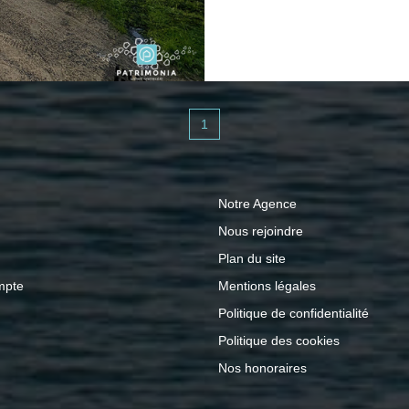
compose d'une entrée, 
étage : couloir, quatr
grenier. Bâti en pierr
avec grenier (87 m² au
La propriété bénéfici
1
(29m²) . Terrain de 1
Notre Agence
Nous rejoindre
Plan du site
mpte
Mentions légales
Politique de confidentialité
Politique des cookies
Nos honoraires