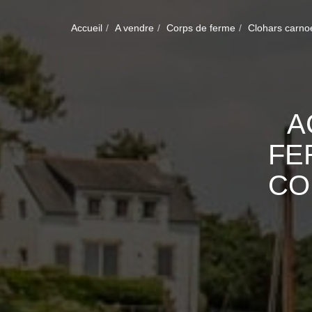
Accueil
A vendre
Corps de ferme
Clohars carno
A
FE
CO