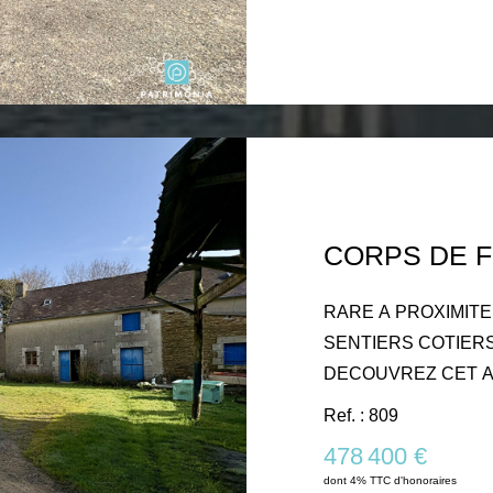
chambre et salle de bains. A l' étage : palier,
salle de bains avec W
réhabiliter : - Une an
grenier. - Une magnifique maison de caractère (138m²) avec
ses 3 greniers et pièces attenantes
(ancienne étable) ave
sur 93 700m² environ de terrain . Of
possibilités d'aménag
aussi bien pour un proj
possible de créer un 
RARE A PROXIMITE IMMEDIATE DU LITTORAL ET DE
SENTIERS COTIERS - ENTRE DOELAN ET LE POU
DECOUVREZ CET 
niché dans un environnement unique, ca
Ref. : 809
Plusieurs bâtiments d
478 400 €
possibilités d' aména
dont 4% TTC d'honoraires