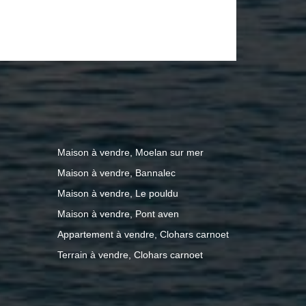
cuisine, salon-séjour, wc, cave. A l'
e chambres, dressing, salle d'eau, wc,
e attenant (13.5m²), ancienne étable
 sol) et sa laiterie sont non attenantes.
e d'un hangar (90m²) et d' une grange
559 m² avec puits. A VISITER!
Maison à vendre, Moelan sur mer
Maison à vendre, Bannalec
Maison à vendre, Le pouldu
Maison à vendre, Pont aven
Appartement à vendre, Clohars carnoet
Terrain à vendre, Clohars carnoet