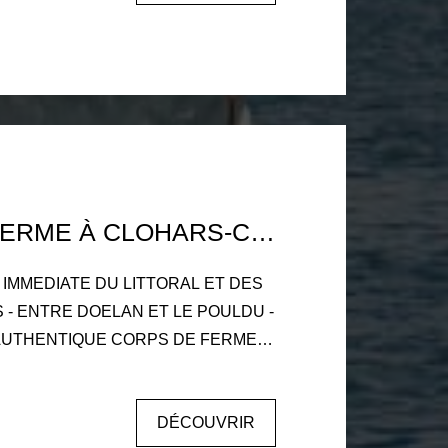
 3 chambres,
C, grenier. Sous-sol complet. A
cienne cidrerie (58m²) en pierre avec
 . - Un bâtiment de 135m²
c hangar attenant de 192m² . Le tout
frant de nombreuses
ement, cette propriété conviendra
CORPS DE FERME À CLOHARS-CARNOËT
et d'habitation ou de gites. Il est
lieu de vie unique. A VISITER!
S
LDU -
AUTHENTIQUE CORPS DE FERME
lme et préservé.
e caractère, offrant de nombreuses
DÉCOUVRIR
gement. La maison principale se