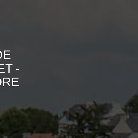
DE
T -
DRE