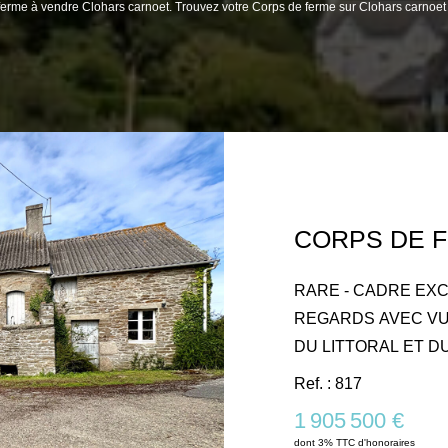
e ferme à vendre Clohars carnoet. Trouvez votre Corps de ferme sur Clohars car
RARE - CADRE EXC
REGARDS AVEC VUE
DU LITTORAL ET DU PORT DE DOELAN - ensemble de
bâtiments en pierre au cach
Ref. : 817
principale à modernis
1 905 500 €
de dégagement, cuisin
dont 3% TTC d'honoraires