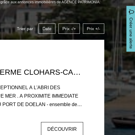
noet grâce aux annonces immobilières de AGENCE PATRIMONIA.
Créer une alerte
Trier par :
Date
Prix -/+
Prix +/-
CORPS DE FERME CLOHARS-CARNOËT - ENSEMBLE DE BÂTIMENTS.
EPTIONNEL A L'ABRI DES
 MER . A PROXIMITE IMMEDIATE
et incomparable. - Une maison
er disposant d'une entrée avec couloir
DÉCOUVRIR
e, salon-séjour salle à manger, wc,