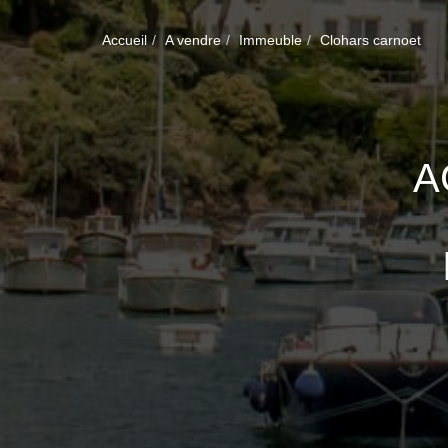
Accueil
A vendre
Immeuble
Clohars carnoet
A