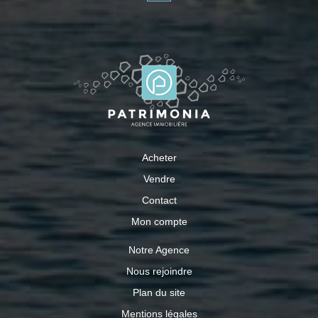
électrique. Elle dispose d'un abri de jardin sur dalle béton,
idéal pour le stockage. Située à 5 min en voiture du
centre ville de Quimperlé. A VISITER! Disponible en
septembre 2026.
Acheter
Vendre
Contact
Mon compte
Notre Agence
Nous rejoindre
Plan du site
Mentions légales