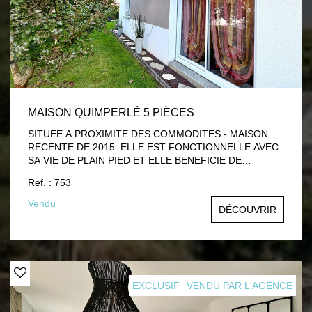
MAISON QUIMPERLÉ 5 PIÈCES
SITUEE A PROXIMITE DES COMMODITES - MAISON
RECENTE DE 2015. ELLE EST FONCTIONNELLE AVEC
SA VIE DE PLAIN PIED ET ELLE BENEFICIE DE
NOMBREUX RANGEMENTS. Elle comprend au rez-de-
Ref. : 753
chaussée: pièce de vie ouverte sur la cuisine aménagée,
cellier, chambre avec salle d'eau privative, wc. Garage. A
Vendu
DÉCOUVRIR
l' étage: palier, trois chambres, salle de bain avec wc.
Terrain clos de 432 m² avec terrasse en bois. A VISITER!
EXCLUSIF
VENDU PAR L'AGENCE